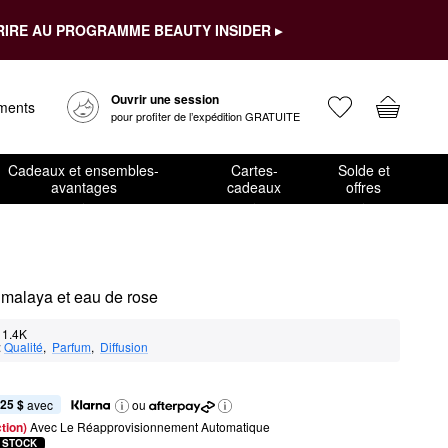
RIRE AU PROGRAMME BEAUTY INSIDER ▸
Ouvrir une session
ements
pour profiter de l’expédition GRATUITE
Cadeaux et ensembles-
Cartes-
Solde et
avantages
cadeaux
offres
imalaya et eau de rose
1.4K
:
Qualité
,  
Parfum
,  
Diffusion
,25 $
 avec
ou
tion) 
Avec Le Réapprovisionnement Automatique
 STOCK