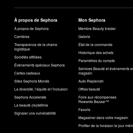
À propos de Sephora
Mon Sephora
À propos de Sephora
Membre Beauty Insider
Carrières
Galerie
Transparence de la chaîne
État de la commande
logistique
Historique des achats
Sociétés affiliées
Paramètres du compte
Événements spéciaux Sephora
Services Beauté et événements e
Cartes-cadeaux
magasin
Sites Sephora Monde
Auto-Replenish
La diversité, l’équité et l’inclusion
Offres beauté
Sephora Accelerate
Foire aux récompenses
Rewards Bazaar™
La beauté (re)définie
Favoris
Signaler une vulnérabilité
Magasiner dans votre magasin
Profiter de la livraison le jour mê