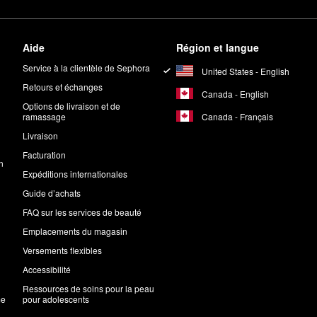
Aide
Région et langue
Service à la clientèle de Sephora
United States - English
Retours et échanges
Canada - English
Options de livraison et de
Canada - Français
ramassage
Livraison
Facturation
n
Expéditions internationales
Guide d’achats
FAQ sur les services de beauté
Emplacements du magasin
Versements flexibles
Accessibilité
Ressources de soins pour la peau
me
pour adolescents