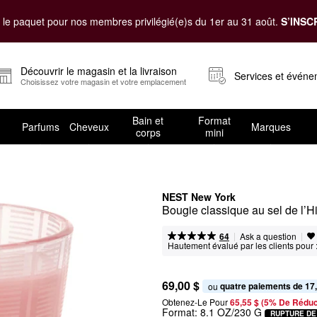
le paquet pour nos membres privilégié(e)s du 1er au 31 août.
S’INSC
Découvrir le magasin et la livraison
Services et évén
Choisissez votre magasin et votre emplacement
Bain et
Format
Parfums
Cheveux
Marques
corps
mini
NEST New York
Bougie classique au sel de l’H
|
|
Ask a question
64
Hautement évalué par les clients pour 
69,00 $
quatre paiements de 17
ou 
Obtenez-Le Pour
65,55 $ (5% De Réduc
Format:
8.1 OZ/230 G
RUPTURE DE