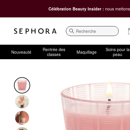
Célébration Beauty Insider :
nous mettons 
Recherche
Rentrée des
Soins pour la
Nouveauté
Maquillage
classes
peau