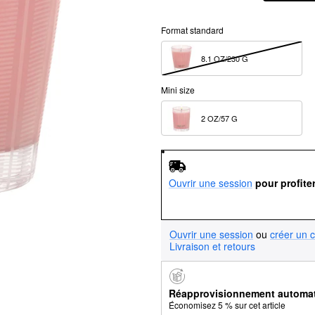
Format standard
8.1 OZ/230 G  
Mini size
2 OZ/57 G  
Ouvrir une session
pour profite
Ouvrir une session
ou
créer un 
Livraison et retours
Réapprovisionnement automa
Économisez 5 % sur cet article