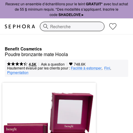
Recevez un ensemble d’échantillons pour le teint
GRATUIT*
avec tout achat
de 55 $ minimum requis. *Des modalités s’appliquent. Inscrire le
code
SHADELOVE ▸
Recherche
Benefit Cosmetics
Poudre bronzante mate Hoola
|
|
Ask a question
4,5K
748.6K
Hautement évalué par les clients pour :
Facilité à estomper
,  
Fini
,  
Pigmentation