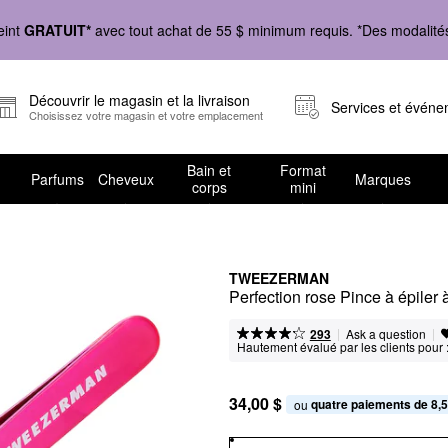
eint
GRATUIT*
avec tout achat de 55 $ minimum requis. *Des modalités 
Découvrir le magasin et la livraison
Services et évén
Choisissez votre magasin et votre emplacement
Bain et
Format
Parfums
Cheveux
Marques
corps
mini
TWEEZERMAN
Perfection rose Pince à épiler 
|
|
Ask a question
293
Hautement évalué par les clients pour 
34,00 $
quatre paiements de 8,5
ou 