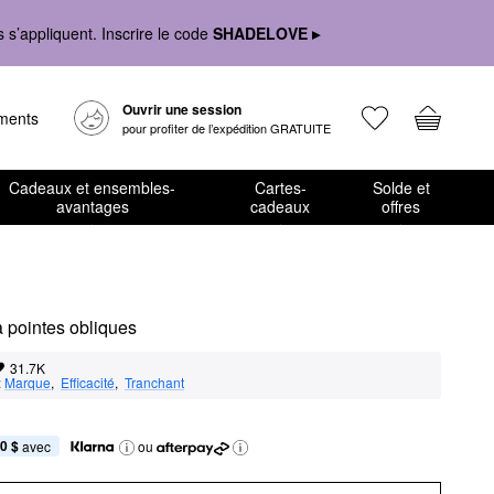
s’appliquent. Inscrire le code
SHADELOVE ▸
Ouvrir une session
ements
pour profiter de l’expédition GRATUITE
Cadeaux et ensembles-
Cartes-
Solde et
avantages
cadeaux
offres
à pointes obliques
31.7K
:
Marque
,  
Efficacité
,  
Tranchant
0 $
 avec
ou