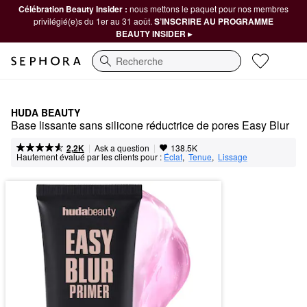
Célébration Beauty Insider :
nous mettons le paquet pour nos membres
privilégié(e)s du 1er au 31 août.
S’INSCRIRE AU PROGRAMME
BEAUTY INSIDER ▸
Recherche
HUDA BEAUTY
Base lissante sans silicone réductrice de pores Easy Blur
|
|
Ask a question
2,2K
138.5K
Hautement évalué par les clients pour :
Éclat
,  
Tenue
,  
Lissage