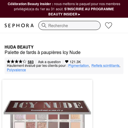
Célébration Beauty Insider :
nous mettons le paquet pour nos membres
privilégié(e)s du 1er au 31 août.
S’INSCRIRE AU PROGRAMME
BEAUTY INSIDER ▸
Recherche
HUDA BEAUTY
Palette de fards à paupières Icy Nude
|
|
Ask a question
583
121.3K
Hautement évalué par les clients pour :
Pigmentation
,  
Reflets scintillants
,  
Polyvalence