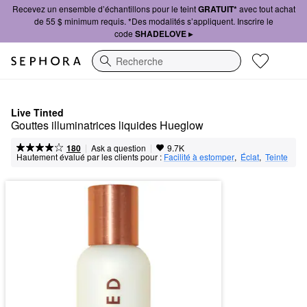
Recevez un ensemble d’échantillons pour le teint
GRATUIT*
avec tout achat
de 55 $ minimum requis. *Des modalités s’appliquent. Inscrire le
code
SHADELOVE ▸
Recherche
Live Tinted
Gouttes illuminatrices liquides Hueglow
|
|
Ask a question
180
9.7K
Hautement évalué par les clients pour :
Facilité à estomper
,  
Éclat
,  
Teinte