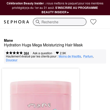
Célébration Beauty Insider :
nous mettons le paquet pour nos membres
privilégié(e)s du 1er au 31 août.
S’INSCRIRE AU PROGRAMME
BEAUTY INSIDER ▸
Recherche
Mane
Hydration Hugs Mega Moisturizing Hair Mask
|
|
Ask a question
364
2.9K
Hautement évalué par les clients pour :
Moins de frisottis
,  
Parfum
,  
Douceur