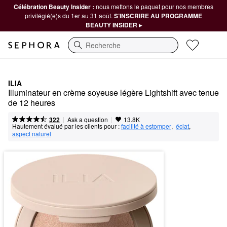
Célébration Beauty Insider :
nous mettons le paquet pour nos membres
privilégié(e)s du 1er au 31 août.
S’INSCRIRE AU PROGRAMME
BEAUTY INSIDER ▸
Recherche
ILIA
Illuminateur en crème soyeuse légère Lightshift avec tenue 
de 12 heures
|
|
Ask a question
322
13.8K
Hautement évalué par les clients pour :
facilité à estomper
,  
éclat
,  
aspect naturel