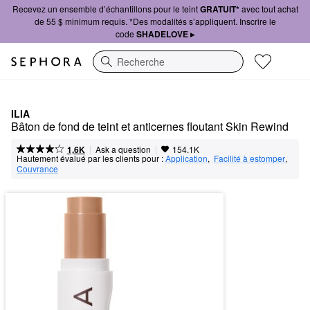
Recevez un ensemble d’échantillons pour le teint
GRATUIT*
avec tout achat
de 55 $ minimum requis. *Des modalités s’appliquent. Inscrire le
code
SHADELOVE ▸
Recherche
ILIA
Bâton de fond de teint et anticernes floutant Skin Rewind
|
|
Ask a question
1,6K
154.1K
Hautement évalué par les clients pour :
Application
,  
Facilité à estomper
,  
Couvrance