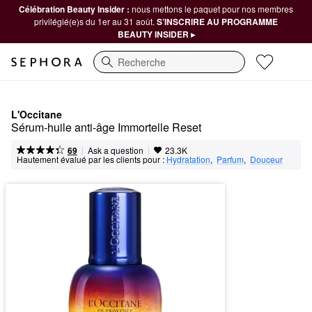
Célébration Beauty Insider :
nous mettons le paquet pour nos membres
privilégié(e)s du 1er au 31 août.
S’INSCRIRE AU PROGRAMME
BEAUTY INSIDER ▸
Recherche
L'Occitane
Sérum-huile anti-âge Immortelle Reset
|
|
Ask a question
69
23.3K
Hautement évalué par les clients pour :
Hydratation
,  
Parfum
,  
Douceur