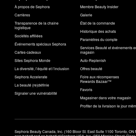
À propos de Sephora
Membre Beauty Insider
Carrières
Galerie
Transparence de la chaîne
État de la commande
logistique
Historique des achats
Sociétés affiliées
Paramètres du compte
Événements spéciaux Sephora
Services Beauté et événements e
Cartes-cadeaux
magasin
Sites Sephora Monde
Auto-Replenish
La diversité, l’équité et l’inclusion
Offres beauté
Sephora Accelerate
Foire aux récompenses
Rewards Bazaar™
La beauté (re)définie
Favoris
Signaler une vulnérabilité
Magasiner dans votre magasin
Profiter de la livraison le jour mê
Sephora Beauty Canada, Inc. (160 Bloor St. East Suite 1100 Toronto, ON 
own behalf and on behalf of Sephora USA, Inc. (350 Mission Street, Floo