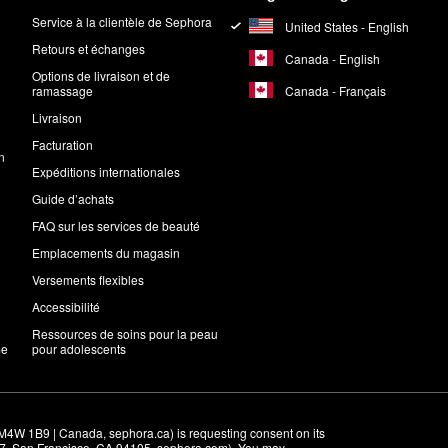
Service à la clientèle de Sephora
United States - English
Retours et échanges
Canada - English
Options de livraison et de
Canada - Français
ramassage
Livraison
Facturation
n
Expéditions internationales
Guide d’achats
FAQ sur les services de beauté
Emplacements du magasin
Versements flexibles
Accessibilité
Ressources de soins pour la peau
me
pour adolescents
M4W 1B9 | Canada, sephora.ca) is requesting consent on its 
r 7, San Francisco, CA 94105, sephora.com). You may 