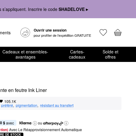
s’appliquent. Inscrire le code
SHADELOVE ▸
Ouvrir une session
ements
pour profiter de l’expédition GRATUITE
Cadeaux et ensembles-
Cartes-
Solde et
avantages
cadeaux
offres
nte en feutre Ink Liner
105.1K
:
préféré
,  
pigmentation
,  
résistant au transfert
0 $
 avec
ou
tion) 
Avec Le Réapprovisionnement Automatique
RE DE STOCK