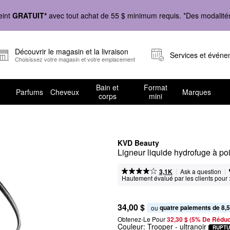
eint
GRATUIT*
avec tout achat de 55 $ minimum requis. *Des modalités 
Découvrir le magasin et la livraison
Services et évén
Choisissez votre magasin et votre emplacement
Bain et
Format
Parfums
Cheveux
Marques
corps
mini
KVD Beauty
Ligneur liquide hydrofuge à poi
|
|
Ask a question
3,1K
Hautement évalué par les clients pour 
34,00 $
quatre paiements de 8,5
ou 
Obtenez-Le Pour
32,30 $ (5% De Réduc
Couleur:
Trooper
- ultranoir
RUPTU