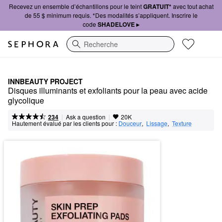
Recevez un ensemble d’échantillons pour le teint
GRATUIT*
avec tout achat
de 55 $ minimum requis. *Des modalités s’appliquent. Inscrire le
code
SHADELOVE ▸
Recherche
INNBEAUTY PROJECT
Disques illuminants et exfoliants pour la peau avec acide 
glycolique
|
|
Ask a question
234
20K
Hautement évalué par les clients pour :
Douceur
,  
Lissage
,  
Texture