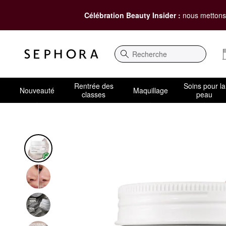
Célébration Beauty Insider :
nous mettons 
Recherche
Rentrée des
Soins pour la
Nouveauté
Maquillage
classes
peau