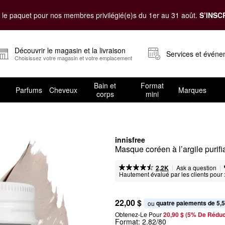
le paquet pour nos membres privilégié(e)s du 1er au 31 août.
S’INSC
Découvrir le magasin et la livraison
Services et évén
Choisissez votre magasin et votre emplacement
Bain et
Format
Parfums
Cheveux
Marques
corps
mini
innisfree
Masque coréen à l’argile purif
|
|
Ask a question
2,2K
Hautement évalué par les clients pour 
22,00 $
quatre paiements de 5,5
ou 
Obtenez-Le Pour
20,90 $ (5% De Réduc
Format:
2.82/80