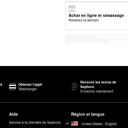
Achat en ligne et ramassage
Recevez-la demain
Recevez les textos de
 à
Obtenez l’appli
Sephora
Télécharger
S’inscrire maintenant
Aide
Région et langue
Service à la clientèle de Sephora
United States - English