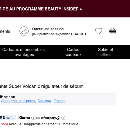
RIRE AU PROGRAMME BEAUTY INSIDER ▸
Ouvrir une session
ements
pour profiter de l’expédition GRATUITE
Cadeaux et ensembles-
Cartes-
Solde et
avantages
cadeaux
offres
iante Super Volcanic régulateur de sébum
327.9K
:
Apparence des pores
,  
Douceur
,  
Texture
0 $
 avec
ou
tion) 
Avec Le Réapprovisionnement Automatique