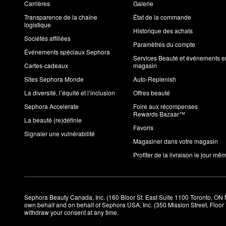
Carrières
Galerie
Transparence de la chaîne
État de la commande
logistique
Historique des achats
Sociétés affiliées
Paramètres du compte
Événements spéciaux Sephora
Services Beauté et événements e
Cartes-cadeaux
magasin
Sites Sephora Monde
Auto-Replenish
La diversité, l’équité et l’inclusion
Offres beauté
Sephora Accelerate
Foire aux récompenses
Rewards Bazaar™
La beauté (re)définie
Favoris
Signaler une vulnérabilité
Magasiner dans votre magasin
Profiter de la livraison le jour mê
Sephora Beauty Canada, Inc. (160 Bloor St. East Suite 1100 Toronto, ON 
own behalf and on behalf of Sephora USA, Inc. (350 Mission Street, Floo
withdraw your consent at any time.