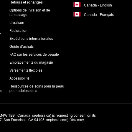
Retours et échanges
Canada - English
Options de livraison et de
Canada - Français
ramassage
Livraison
Facturation
n
Expéditions internationales
Guide d’achats
FAQ sur les services de beauté
Emplacements du magasin
Versements flexibles
Accessibilité
Ressources de soins pour la peau
me
pour adolescents
M4W 1B9 | Canada, sephora.ca) is requesting consent on its 
r 7, San Francisco, CA 94105, sephora.com). You may 