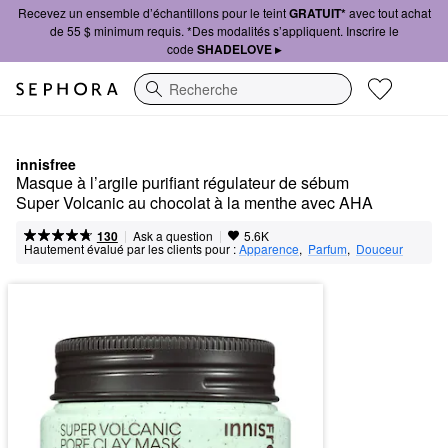
Recevez un ensemble d’échantillons pour le teint
GRATUIT*
avec tout achat
de 55 $ minimum requis. *Des modalités s’appliquent. Inscrire le
code
SHADELOVE ▸
Recherche
innisfree
Masque à l’argile purifiant régulateur de sébum 
Super Volcanic au chocolat à la menthe avec AHA
|
|
Ask a question
130
5.6K
Hautement évalué par les clients pour :
Apparence
,  
Parfum
,  
Douceur