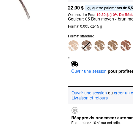
22,00 $
quatre paiements de 5,5
ou 
Obtenez-Le Pour
19,80 $ (10% De Rédu
Couleur:
05 Brun moyen
- brun mo
Format 0.005 oz/15 g
Format standard
Ouvrir une session
pour profite
Ouvrir une session
ou
créer un 
Livraison et retours
Réapprovisionnement automa
Économisez 10 % sur cet article