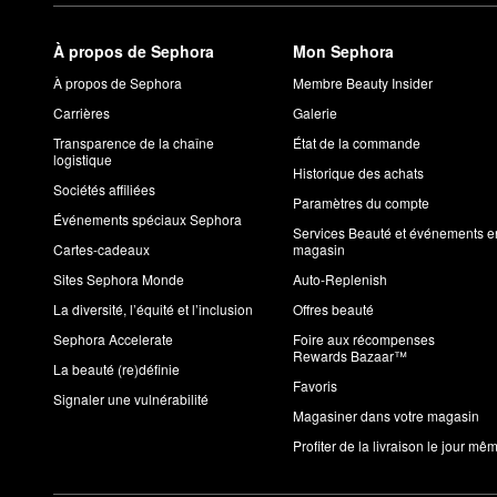
À propos de Sephora
Mon Sephora
À propos de Sephora
Membre Beauty Insider
Carrières
Galerie
Transparence de la chaîne
État de la commande
logistique
Historique des achats
Sociétés affiliées
Paramètres du compte
Événements spéciaux Sephora
Services Beauté et événements e
Cartes-cadeaux
magasin
Sites Sephora Monde
Auto-Replenish
La diversité, l’équité et l’inclusion
Offres beauté
Sephora Accelerate
Foire aux récompenses
Rewards Bazaar™
La beauté (re)définie
Favoris
Signaler une vulnérabilité
Magasiner dans votre magasin
Profiter de la livraison le jour mê