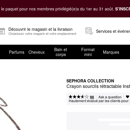
le paquet pour nos membres privilégié(e)s du 1er au 31 août.
S’INSC
Découvrir le magasin et la livraison
Services et évén
Choisissez votre magasin et votre emplacement
Bain et
Format
Parfums
Cheveux
Marques
corps
mini
SEPHORA COLLECTION
Crayon sourcils rétractable Ins
|
|
Ask a question
98
Hautement évalué par les clients pour 