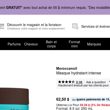
eint
GRATUIT*
avec tout achat de 55 $ minimum requis. *Des modalités 
Découvrir le magasin et la livraison
Services et évén
Choisissez votre magasin et votre emplacement
Bain et
Format
Parfums
Cheveux
Marques
corps
mini
Moroccanoil
Masque hydratant intense
|
|
Ask a question
2,1K
Hautement évalué par les clients pour 
62,50 $
quatre paiements de 15
ou 
Obtenez-Le Pour
59,38 $ (5% De Réduc
Format:
8.5 oz/ 250 mL