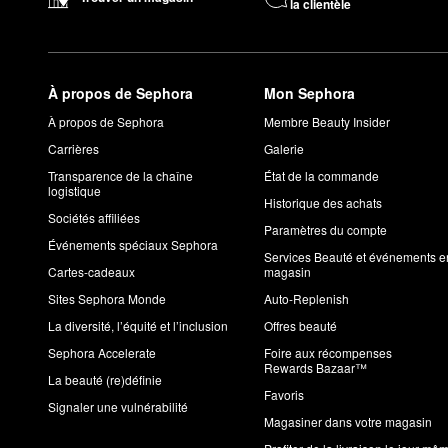
la clientèle
À propos de Sephora
Mon Sephora
À propos de Sephora
Membre Beauty Insider
Carrières
Galerie
Transparence de la chaîne
État de la commande
logistique
Historique des achats
Sociétés affiliées
Paramètres du compte
Événements spéciaux Sephora
Services Beauté et événements e
Cartes-cadeaux
magasin
Sites Sephora Monde
Auto-Replenish
La diversité, l’équité et l’inclusion
Offres beauté
Sephora Accelerate
Foire aux récompenses
Rewards Bazaar™
La beauté (re)définie
Favoris
Signaler une vulnérabilité
Magasiner dans votre magasin