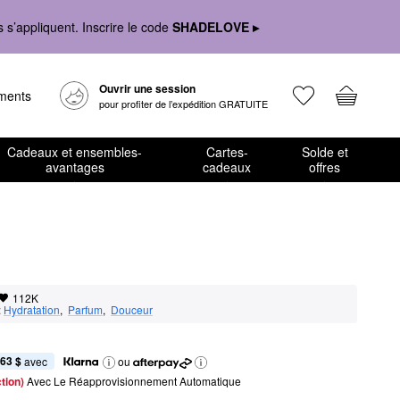
s’appliquent. Inscrire le code
SHADELOVE ▸
Ouvrir une session
ements
pour profiter de l’expédition GRATUITE
Cadeaux et ensembles-
Cartes-
Solde et
avantages
cadeaux
offres
112K
:
Hydratation
,  
Parfum
,  
Douceur
,63 $
 avec
ou
tion) 
Avec Le Réapprovisionnement Automatique