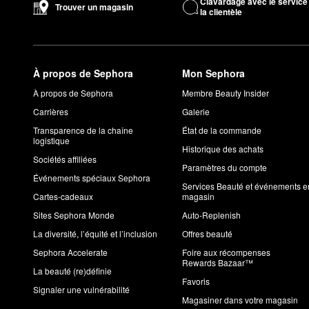
Clavardage avec le service
Trouver un magasin
la clientèle
À propos de Sephora
Mon Sephora
À propos de Sephora
Membre Beauty Insider
Carrières
Galerie
Transparence de la chaîne
État de la commande
logistique
Historique des achats
Sociétés affiliées
Paramètres du compte
Événements spéciaux Sephora
Services Beauté et événements e
Cartes-cadeaux
magasin
Sites Sephora Monde
Auto-Replenish
La diversité, l’équité et l’inclusion
Offres beauté
Sephora Accelerate
Foire aux récompenses
Rewards Bazaar™
La beauté (re)définie
Favoris
Signaler une vulnérabilité
Magasiner dans votre magasin