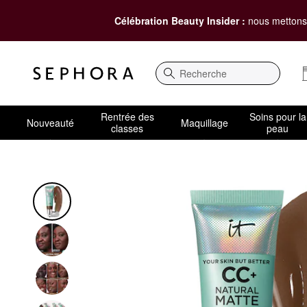
Célébration Beauty Insider :
nous mettons 
Recherche
Rentrée des
Soins pour la
Nouveauté
Maquillage
classes
peau