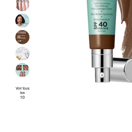
Voir tous
les
10