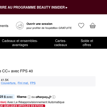
RIRE AU PROGRAMME BEAUTY INSIDER ▸
Ouvrir une session
ements
pour profiter de l’expédition GRATUITE
Cadeaux et ensembles-
Cartes-
Solde et
avantages
cadeaux
offres
ème CC+ avec FPS 40
41.5K
:
Couverture
,  
Fini mat
,  
FPS
,25 $
 avec
ou
tion) 
Avec Le Réapprovisionnement Automatique
UE QUELQUES ARTICLES EN STOCK