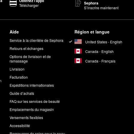
 à
Obtenez l’appli
Sephora
Télécharger
S’inscrire maintenant
Aide
Région et langue
Service à la clientèle de Sephora
United States - English
Retours et échanges
Canada - English
Options de livraison et de
Canada - Français
ramassage
Livraison
Facturation
n
Expéditions internationales
Guide d’achats
FAQ sur les services de beauté
Emplacements du magasin
Versements flexibles
Accessibilité
Ressources de soins pour la peau