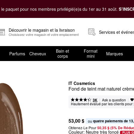
le paquet pour nos membres privilégié(e)s du 1er au 31 août.
S’INSC
Découvrir le magasin et la livraison
Services et évén
Choisissez votre magasin et votre emplacement
Bain et
Format
Parfums
Cheveux
Marques
corps
mini
IT Cosmetics
Fond de teint mat naturel cr
|
|
Ask a question
3K
Hautement évalué par les clients pour 
53,00 $
quatre paiements de 13
ou 
Obtenez-Le Pour
50,35 $ (5% De Réduc
Couleur:
Neutre très foncé
PLUS Q