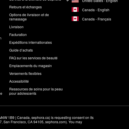
United States - English
Retours et échanges
Canada - English
Options de livraison et de
Canada - Français
ramassage
Livraison
Facturation
n
Expéditions internationales
Guide d’achats
FAQ sur les services de beauté
Emplacements du magasin
Versements flexibles
Accessibilité
Ressources de soins pour la peau
me
pour adolescents
M4W 1B9 | Canada, sephora.ca) is requesting consent on its 
r 7, San Francisco, CA 94105, sephora.com). You may 