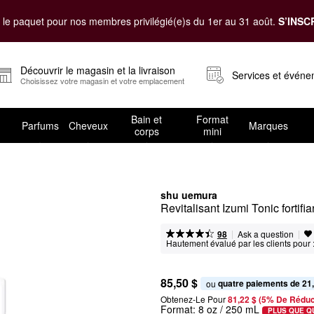
le paquet pour nos membres privilégié(e)s du 1er au 31 août.
S’INSC
Découvrir le magasin et la livraison
Services et évén
Choisissez votre magasin et votre emplacement
Bain et
Format
Parfums
Cheveux
Marques
corps
mini
shu uemura
Revitalisant Izumi Tonic fortifia
|
|
Ask a question
98
Hautement évalué par les clients pour 
85,50 $
quatre paiements de 21
ou 
Obtenez-Le Pour
81,22 $ (5% De Réduc
Format:
8 oz / 250 mL
PLUS QUE Q