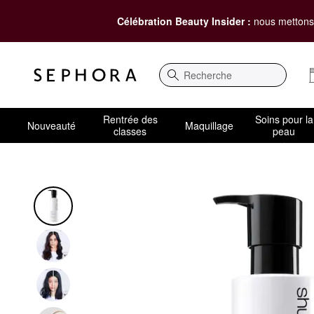
Célébration Beauty Insider :
nous mettons 
Recherche
Rentrée des
Soins pour la
Nouveauté
Maquillage
classes
peau