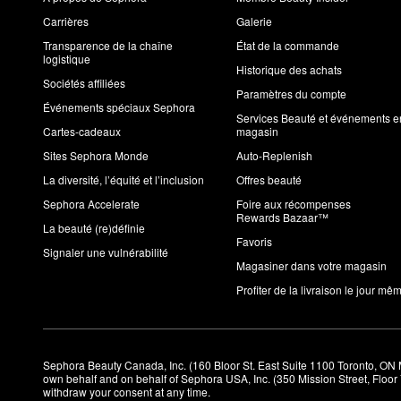
Carrières
Galerie
Transparence de la chaîne
État de la commande
logistique
Historique des achats
Sociétés affiliées
Paramètres du compte
Événements spéciaux Sephora
Services Beauté et événements e
Cartes-cadeaux
magasin
Sites Sephora Monde
Auto-Replenish
La diversité, l’équité et l’inclusion
Offres beauté
Sephora Accelerate
Foire aux récompenses
Rewards Bazaar™
La beauté (re)définie
Favoris
Signaler une vulnérabilité
Magasiner dans votre magasin
Profiter de la livraison le jour mê
Sephora Beauty Canada, Inc. (160 Bloor St. East Suite 1100 Toronto, ON 
own behalf and on behalf of Sephora USA, Inc. (350 Mission Street, Floo
withdraw your consent at any time.