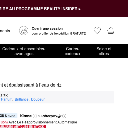
RIRE AU PROGRAMME BEAUTY INSIDER ▸
Ouvrir une session
ements
pour profiter de l’expédition GRATUITE
Cadeaux et ensembles-
Cartes-
Solde et
avantages
cadeaux
offres
nt et épaississant à l’eau de riz
3.7K
:
Parfum
,  
Brillance
,  
Douceur
,38 $
 avec
ou
tion) 
Avec Le Réapprovisionnement Automatique
UELQUES ARTICLES EN STOCK