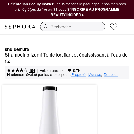
Célébration Beauty Insider :
nous mettons le paquet pour nos membres
privilégié(e)s du 1er au 31 août.
S’INSCRIRE AU PROGRAMME
BEAUTY INSIDER ▸
Recherche
shu uemura
Shampoing Izumi Tonic fortifiant et épaississant à l’eau de 
riz
|
|
Ask a question
154
5.7K
Hautement évalué par les clients pour :
Propreté
,  
Mousse
,  
Douceur