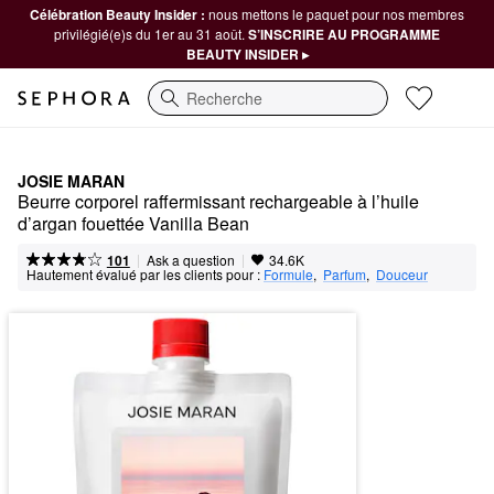
Célébration Beauty Insider :
nous mettons le paquet pour nos membres
privilégié(e)s du 1er au 31 août.
S’INSCRIRE AU PROGRAMME
BEAUTY INSIDER ▸
Recherche
JOSIE MARAN
Beurre corporel raffermissant rechargeable à l’huile 
d’argan fouettée Vanilla Bean
|
|
Ask a question
101
34.6K
Hautement évalué par les clients pour :
Formule
,  
Parfum
,  
Douceur