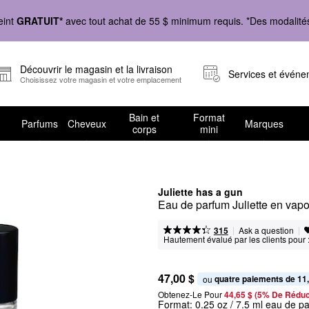
eint
GRATUIT*
avec tout achat de 55 $ minimum requis. *Des modalités 
Découvrir le magasin et la livraison
Services et évén
Choisissez votre magasin et votre emplacement
Bain et
Format
Parfums
Cheveux
Marques
corps
mini
Juliette has a gun
Eau de parfum Juliette en vap
|
|
Ask a question
315
Hautement évalué par les clients pour 
47,00 $
quatre paiements de 11
ou 
Obtenez-Le Pour
44,65 $ (5% De Réduc
Format:
0.25 oz / 7.5 ml eau de p