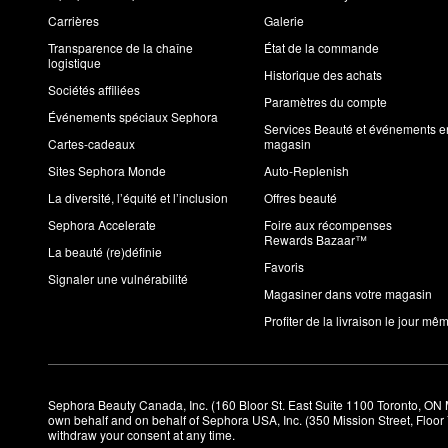
Carrières
Galerie
Transparence de la chaîne
État de la commande
logistique
Historique des achats
Sociétés affiliées
Paramètres du compte
Événements spéciaux Sephora
Services Beauté et événements e
Cartes-cadeaux
magasin
Sites Sephora Monde
Auto-Replenish
La diversité, l’équité et l’inclusion
Offres beauté
Sephora Accelerate
Foire aux récompenses
Rewards Bazaar™
La beauté (re)définie
Favoris
Signaler une vulnérabilité
Magasiner dans votre magasin
Profiter de la livraison le jour mê
Sephora Beauty Canada, Inc. (160 Bloor St. East Suite 1100 Toronto, ON 
own behalf and on behalf of Sephora USA, Inc. (350 Mission Street, Floo
withdraw your consent at any time.