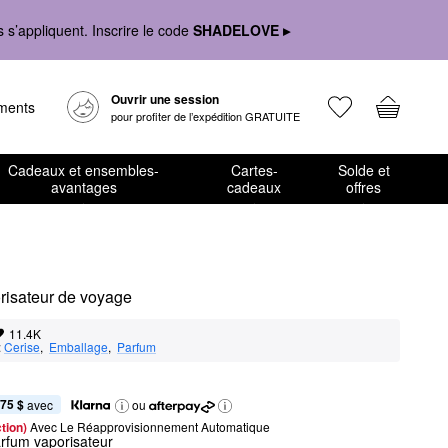
s’appliquent. Inscrire le code
SHADELOVE ▸
Ouvrir une session
ements
pour profiter de l’expédition GRATUITE
Cadeaux et ensembles-
Cartes-
Solde et
avantages
cadeaux
offres
orisateur de voyage
11.4K
:
Cerise
,  
Emballage
,  
Parfum
,75 $
 avec
ou
tion) 
Avec Le Réapprovisionnement Automatique
arfum vaporisateur