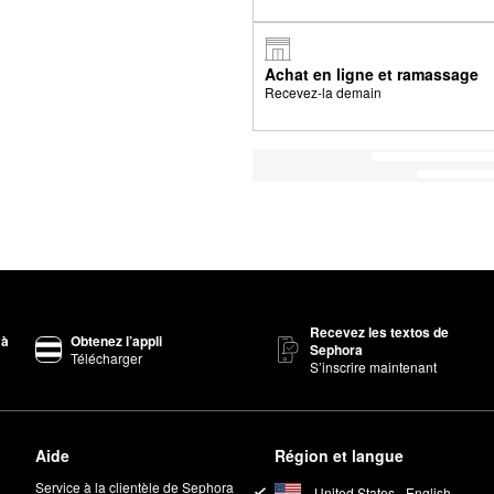
Achat en ligne et ramassage
Recevez-la demain
Recevez les textos de
 à
Obtenez l’appli
Sephora
Télécharger
S’inscrire maintenant
Aide
Région et langue
Service à la clientèle de Sephora
United States - English