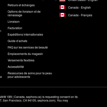
Retours et échanges
Canada - English
Options de livraison et de
Canada - Français
ramassage
Livraison
Facturation
n
Expéditions internationales
Guide d’achats
FAQ sur les services de beauté
Emplacements du magasin
Versements flexibles
Accessibilité
Ressources de soins pour la peau
me
pour adolescents
M4W 1B9 | Canada, sephora.ca) is requesting consent on its 
r 7, San Francisco, CA 94105, sephora.com). You may 