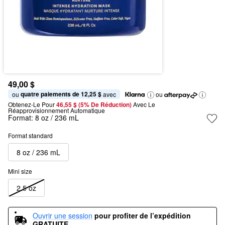
49,00 $
quatre paiements de 12,25 $
ou 
 avec
ou
Obtenez-Le Pour
46,55 $ (5% De Réduction) 
Avec Le 
Réapprovisionnement Automatique
Format:
8 oz / 236 mL
Format standard
8 oz / 236 mL
Mini size
2.5 oz
Ouvrir une session
pour profiter de l’expédition 
GRATUITE