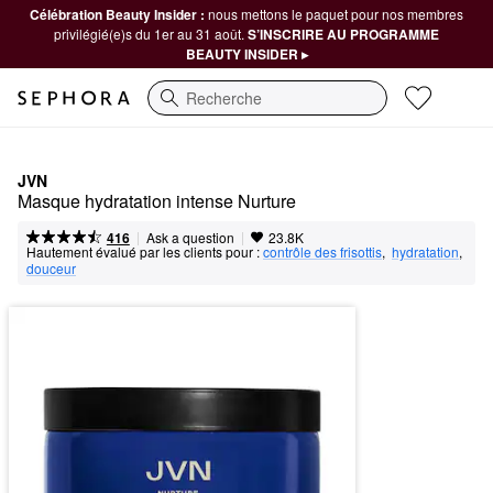
Célébration Beauty Insider :
nous mettons le paquet pour nos membres
privilégié(e)s du 1er au 31 août.
S’INSCRIRE AU PROGRAMME
BEAUTY INSIDER ▸
Recherche
JVN
Masque hydratation intense Nurture
|
|
Ask a question
416
23.8K
Hautement évalué par les clients pour :
contrôle des frisottis
,  
hydratation
,  
douceur