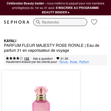
Célébration Beauty Insider :
nous mettons le paquet pour nos membres
privilégié(e)s du 1er au 31 août.
S’INSCRIRE AU PROGRAMME
BEAUTY INSIDER ▸
Recherche
KAYALI
PARFUM FLEUR MAJESTY ROSE ROYALE | Eau de 
parfum 31 en vaporisateur de voyage
|
|
Ask a question
132
41.3K
Hautement évalué par les clients pour :
Tenue
,  
Rose
,  
Parfum