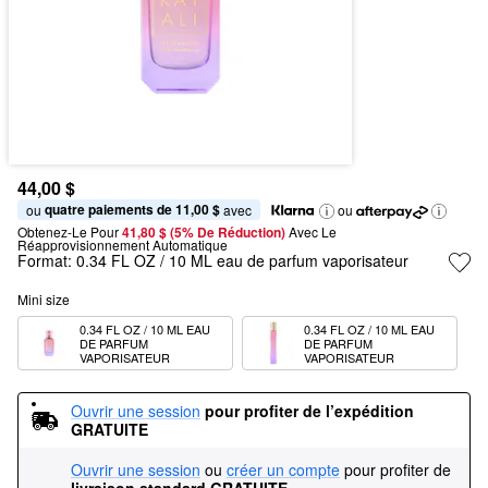
44,00 $
quatre paiements de 11,00 $
ou 
 avec
ou
Obtenez-Le Pour
41,80 $ (5% De Réduction) 
Avec Le 
Réapprovisionnement Automatique
Format:
0.34 FL OZ / 10 ML eau de parfum vaporisateur
Mini size
0.34 FL OZ / 10 ML EAU 
0.34 FL OZ / 10 ML EAU 
DE PARFUM 
DE PARFUM 
VAPORISATEUR
VAPORISATEUR
Ouvrir une session
pour profiter de l’expédition 
GRATUITE
Ouvrir une session
ou
créer un compte
pour profiter de