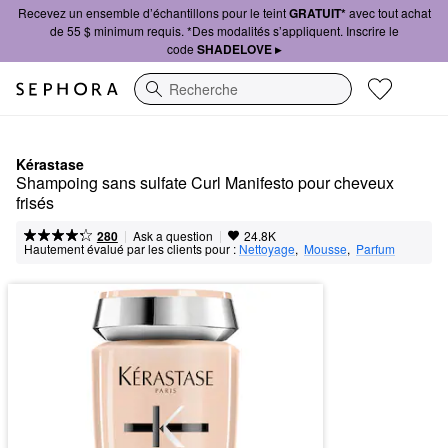
Recevez un ensemble d’échantillons pour le teint
GRATUIT*
avec tout achat
de 55 $ minimum requis. *Des modalités s’appliquent. Inscrire le
code
SHADELOVE ▸
Recherche
Kérastase
Shampoing sans sulfate Curl Manifesto pour cheveux 
frisés
|
|
Ask a question
280
24.8K
Hautement évalué par les clients pour :
Nettoyage
,  
Mousse
,  
Parfum