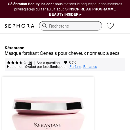
Célébration Beauty Insider :
nous mettons le paquet pour nos membres
privilégié(e)s du 1er au 31 août.
S’INSCRIRE AU PROGRAMME
BEAUTY INSIDER ▸
Recherche
Kérastase
Masque fortifiant Genesis pour cheveux normaux à secs
|
|
Ask a question
19
5.7K
Hautement évalué par les clients pour :
Parfum
,  
Brillance