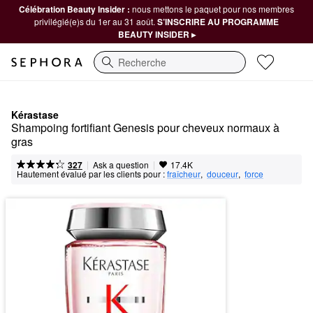
Célébration Beauty Insider :
nous mettons le paquet pour nos membres
privilégié(e)s du 1er au 31 août.
S’INSCRIRE AU PROGRAMME
BEAUTY INSIDER ▸
Recherche
Kérastase
Shampoing fortifiant Genesis pour cheveux normaux à 
gras
|
|
Ask a question
327
17.4K
Hautement évalué par les clients pour :
fraîcheur
,  
douceur
,  
force