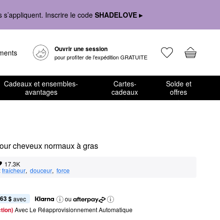
s’appliquent. Inscrire le code
SHADELOVE ▸
Ouvrir une session
ements
pour profiter de l’expédition GRATUITE
Cadeaux et ensembles-
Cartes-
Solde et
avantages
cadeaux
offres
pour cheveux normaux à gras
17.3K
:
fraîcheur
,  
douceur
,  
force
,63 $
 avec
ou
tion) 
Avec Le Réapprovisionnement Automatique