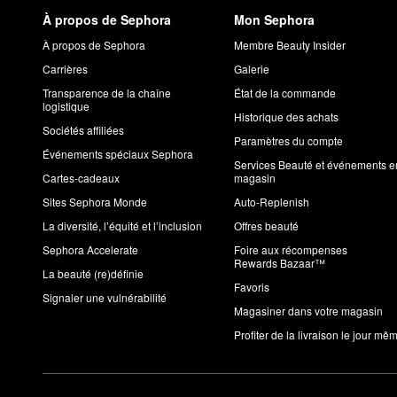
À propos de Sephora
Mon Sephora
À propos de Sephora
Membre Beauty Insider
Carrières
Galerie
Transparence de la chaîne
État de la commande
logistique
Historique des achats
Sociétés affiliées
Paramètres du compte
Événements spéciaux Sephora
Services Beauté et événements e
Cartes-cadeaux
magasin
Sites Sephora Monde
Auto-Replenish
La diversité, l’équité et l’inclusion
Offres beauté
Sephora Accelerate
Foire aux récompenses
Rewards Bazaar™
La beauté (re)définie
Favoris
Signaler une vulnérabilité
Magasiner dans votre magasin
Profiter de la livraison le jour mê