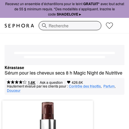
Recevez un ensemble d’échantillons pour le teint
GRATUIT*
avec tout achat
de 55 $ minimum requis. *Des modalités s’appliquent. Inscrire le
code
SHADELOVE ▸
Recherche
Kérastase
Sérum pour les cheveux secs 8 h Magic Night de Nutritive
|
|
Ask a question
1,6K
426.6K
Hautement évalué par les clients pour :
Contrôle des frisottis
,  
Parfum
,  
Douceur