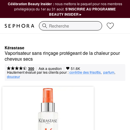
Célébration Beauty Insider :
nous mettons le paquet pour nos membres
privilégié(e)s du 1er au 31 août.
S’INSCRIRE AU PROGRAMME
BEAUTY INSIDER ▸
Recherche
Kérastase
Vaporisateur sans rinçage protégeant de la chaleur pour 
cheveux secs
|
|
Ask a question
300
51.6K
Hautement évalué par les clients pour :
contrôle des frisottis
,  
parfum
,  
douceur