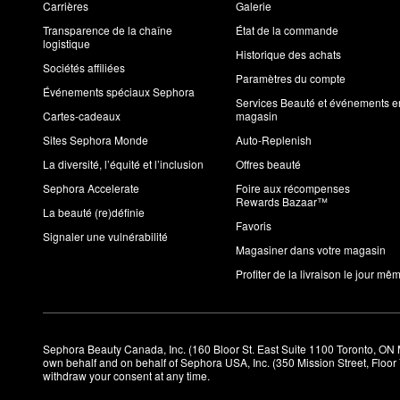
Carrières
Galerie
Transparence de la chaîne
État de la commande
logistique
Historique des achats
Sociétés affiliées
Paramètres du compte
Événements spéciaux Sephora
Services Beauté et événements e
Cartes-cadeaux
magasin
Sites Sephora Monde
Auto-Replenish
La diversité, l’équité et l’inclusion
Offres beauté
Sephora Accelerate
Foire aux récompenses
Rewards Bazaar™
La beauté (re)définie
Favoris
Signaler une vulnérabilité
Magasiner dans votre magasin
Profiter de la livraison le jour mê
Sephora Beauty Canada, Inc. (160 Bloor St. East Suite 1100 Toronto, ON 
own behalf and on behalf of Sephora USA, Inc. (350 Mission Street, Floo
withdraw your consent at any time.