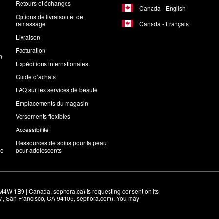
Retours et échanges
Canada - English
Options de livraison et de
Canada - Français
ramassage
Livraison
Facturation
n
Expéditions internationales
Guide d’achats
FAQ sur les services de beauté
Emplacements du magasin
Versements flexibles
Accessibilité
Ressources de soins pour la peau
me
pour adolescents
M4W 1B9 | Canada, sephora.ca) is requesting consent on its 
r 7, San Francisco, CA 94105, sephora.com). You may 