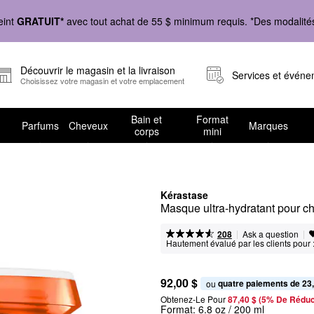
eint
GRATUIT*
avec tout achat de 55 $ minimum requis. *Des modalités 
Découvrir le magasin et la livraison
Services et évén
Choisissez votre magasin et votre emplacement
Bain et
Format
Parfums
Cheveux
Marques
corps
mini
Kérastase
Masque ultra-hydratant pour ch
|
|
Ask a question
208
Hautement évalué par les clients pour 
92,00 $
quatre paiements de 23
ou 
Obtenez-Le Pour
87,40 $ (5% De Réduc
Format:
6.8 oz / 200 ml