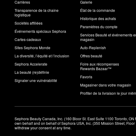
Carrières
Galerie
Transparence de la chaîne
État de la commande
logistique
Historique des achats
Sociétés affiliées
Paramètres du compte
Événements spéciaux Sephora
Services Beauté et événements e
Cartes-cadeaux
magasin
Sites Sephora Monde
Auto-Replenish
La diversité, l’équité et l’inclusion
Offres beauté
Sephora Accelerate
Foire aux récompenses
Rewards Bazaar™
La beauté (re)définie
Favoris
Signaler une vulnérabilité
Magasiner dans votre magasin
Profiter de la livraison le jour mê
Sephora Beauty Canada, Inc. (160 Bloor St. East Suite 1100 Toronto, ON 
own behalf and on behalf of Sephora USA, Inc. (350 Mission Street, Floo
withdraw your consent at any time.