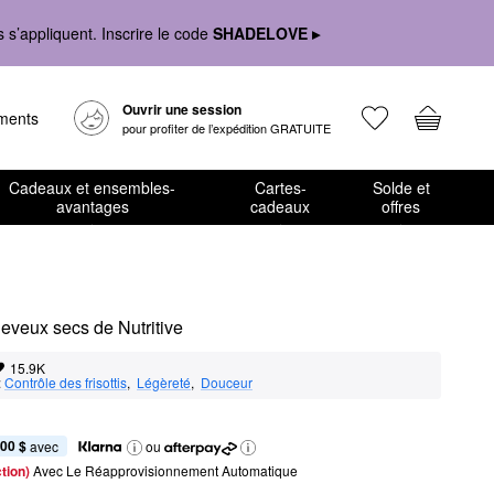
s’appliquent. Inscrire le code
SHADELOVE ▸
Ouvrir une session
ements
pour profiter de l’expédition GRATUITE
Cadeaux et ensembles-
Cartes-
Solde et
avantages
cadeaux
offres
eveux secs de Nutritive
15.9K
:
Contrôle des frisottis
,  
Légèreté
,  
Douceur
,00 $
 avec
ou
tion) 
Avec Le Réapprovisionnement Automatique