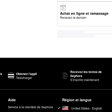
Achat en ligne et ramassage
Recevez-la demain
Recevez les textos de
 à
Obtenez l’appli
Sephora
Télécharger
S’inscrire maintenant
Aide
Région et langue
Service à la clientèle de Sephora
United States - English