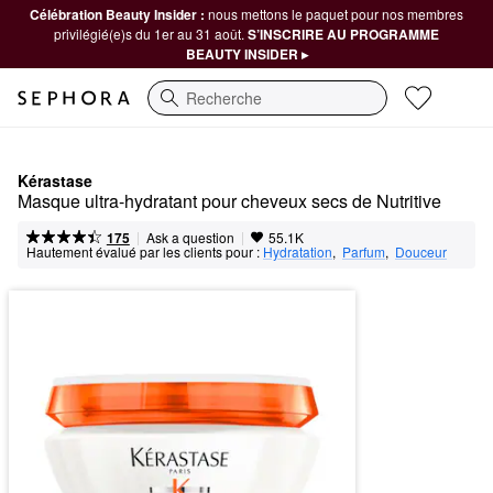
Célébration Beauty Insider :
nous mettons le paquet pour nos membres
privilégié(e)s du 1er au 31 août.
S’INSCRIRE AU PROGRAMME
BEAUTY INSIDER ▸
Recherche
Kérastase
Masque ultra-hydratant pour cheveux secs de Nutritive
|
|
Ask a question
175
55.1K
Hautement évalué par les clients pour :
Hydratation
,  
Parfum
,  
Douceur