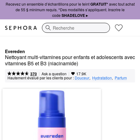
Recevez un ensemble d’échantillons pour le teint
GRATUIT*
avec tout achat
de 55 $ minimum requis. *Des modalités s’appliquent. Inscrire le
code
SHADELOVE ▸
Recherche
Evereden
Nettoyant multi-vitamines pour enfants et adolescents avec 
vitamines B5 et B3 (niacinamide)
|
|
Ask a question
370
17.9K
Hautement évalué par les clients pour :
Douceur
,  
Hydratation
,  
Parfum