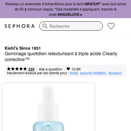
Recevez un ensemble d’échantillons pour le teint
GRATUIT*
avec tout achat
de 55 $ minimum requis. *Des modalités s’appliquent. Inscrire le
code
SHADELOVE ▸
Recherche
Kiehl's Since 1851
Gommage quotidien retexturisant à triple acide Clearly 
corrective™
|
|
Ask a question
235
12.9K
Hautement évalué par les clients pour :
éclat
,  
aucune irritation
,  
douceur