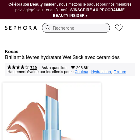
Célébration Beauty Insider :
nous mettons le paquet pour nos membres
privilégié(e)s du 1er au 31 août.
S’INSCRIRE AU PROGRAMME
BEAUTY INSIDER ▸
Recherche
Kosas
Brillant à lèvres hydratant Wet Stick avec céramides
|
|
Ask a question
749
208.8K
Hautement évalué par les clients pour :
Couleur
,  
Hydratation
,  
Texture