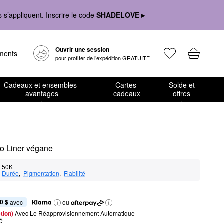
s’appliquent. Inscrire le code
SHADELOVE ▸
Ouvrir une session
ements
pour profiter de l’expédition GRATUITE
Cadeaux et ensembles-
Cartes-
Solde et
avantages
cadeaux
offres
oo Liner végane
50K
:
Durée
,  
Pigmentation
,  
Fiabilité
0 $
 avec
ou
tion) 
Avec Le Réapprovisionnement Automatique
é