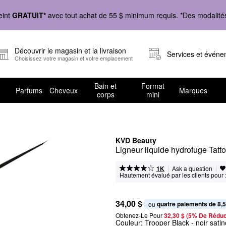
eint
GRATUIT*
avec tout achat de 55 $ minimum requis. *Des modalités 
Découvrir le magasin et la livraison
Services et évén
Choisissez votre magasin et votre emplacement
Bain et
Format
Parfums
Cheveux
Marques
corps
mini
KVD Beauty
Ligneur liquide hydrofuge Tatt
|
|
Ask a question
1K
Hautement évalué par les clients pour 
34,00 $
quatre paiements de 8,5
ou 
Obtenez-Le Pour
32,30 $ (5% De Réduc
Couleur:
Trooper Black
- noir satin