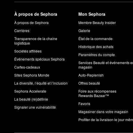
À propos de Sephora
Mon Sephora
À propos de Sephora
Membre Beauty Insider
Carrières
Galerie
Transparence de la chaîne
État de la commande
logistique
Historique des achats
Sociétés affiliées
Paramètres du compte
Événements spéciaux Sephora
Services Beauté et événements e
Cartes-cadeaux
magasin
Sites Sephora Monde
Auto-Replenish
La diversité, l’équité et l’inclusion
Offres beauté
Sephora Accelerate
Foire aux récompenses
Rewards Bazaar™
La beauté (re)définie
Favoris
Signaler une vulnérabilité
Magasiner dans votre magasin
Profiter de la livraison le jour mê