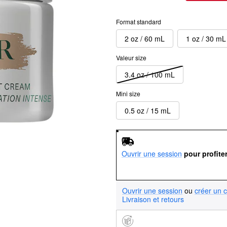
Format standard
2 oz / 60 mL
1 oz / 30 mL
Valeur size
3.4 oz / 100 mL
Mini size
0.5 oz / 15 mL
Ouvrir une session
pour profite
Ouvrir une session
ou
créer un 
Livraison et retours