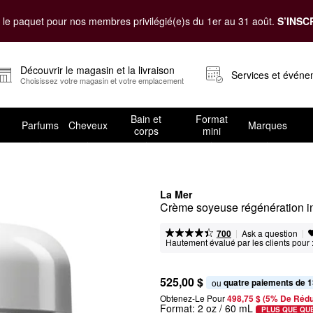
le paquet pour nos membres privilégié(e)s du 1er au 31 août.
S’INSC
Découvrir le magasin et la livraison
Services et évén
Choisissez votre magasin et votre emplacement
Bain et
Format
Parfums
Cheveux
Marques
corps
mini
La Mer
Crème soyeuse régénération int
|
|
Ask a question
700
Hautement évalué par les clients pour 
525,00 $
quatre paiements de 1
ou 
Obtenez-Le Pour
498,75 $ (5% De Rédu
Format:
2 oz / 60 mL
PLUS QUE QU