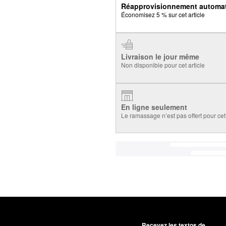
Réapprovisionnement automa
Économisez 5 % sur cet article
Livraison le jour même
Non disponible pour cet article
En ligne seulement
Le ramassage n’est pas offert pour cet 
Recevez les textos de