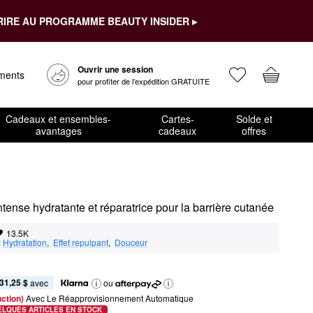
RIRE AU PROGRAMME BEAUTY INSIDER ▸
Ouvrir une session
ements
pour profiter de l’expédition GRATUITE
Cadeaux et ensembles-
Cartes-
Solde et
avantages
cadeaux
offres
ense hydratante et réparatrice pour la barrière cutanée
13.5K
:
Hydratation
,  
Effet repulpant
,  
Douceur
31,25 $
 avec
ou
ction) 
Avec Le Réapprovisionnement Automatique
ELQUES ARTICLES EN STOCK