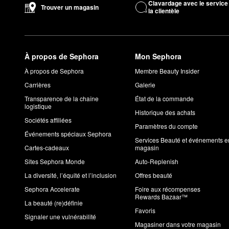
Clavardage avec le service
Trouver un magasin
la clientèle
À propos de Sephora
Mon Sephora
À propos de Sephora
Membre Beauty Insider
Carrières
Galerie
Transparence de la chaîne
État de la commande
logistique
Historique des achats
Sociétés affiliées
Paramètres du compte
Événements spéciaux Sephora
Services Beauté et événements e
Cartes-cadeaux
magasin
Sites Sephora Monde
Auto-Replenish
La diversité, l’équité et l’inclusion
Offres beauté
Sephora Accelerate
Foire aux récompenses
Rewards Bazaar™
La beauté (re)définie
Favoris
Signaler une vulnérabilité
Magasiner dans votre magasin