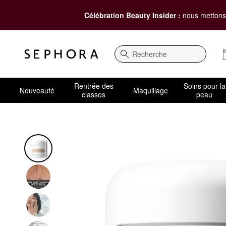
Célébration Beauty Insider :
nous mettons 
Recherche
Rentrée des
Soins pour la
Nouveauté
Maquillage
classes
peau