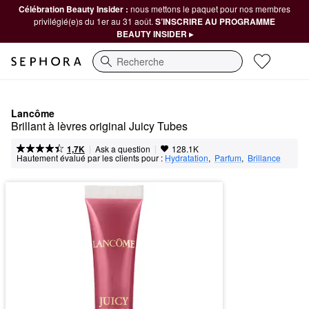
Célébration Beauty Insider :
nous mettons le paquet pour nos membres
privilégié(e)s du 1er au 31 août.
S’INSCRIRE AU PROGRAMME
BEAUTY INSIDER ▸
Recherche
Lancôme
Brillant à lèvres original Juicy Tubes
|
|
Ask a question
1,7K
128.1K
Hautement évalué par les clients pour :
Hydratation
,  
Parfum
,  
Brillance