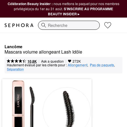
Célébration Beauty Insider :
nous mettons le paquet pour nos membres
privilégié(e)s du 1er au 31 août.
S’INSCRIRE AU PROGRAMME
BEAUTY INSIDER ▸
Recherche
Lancôme
Mascara volume allongeant Lash Idôle
|
|
Ask a question
10,8K
272K
Hautement évalué par les clients pour :
Allongement
,  
Pas de paquets
,  
Séparation