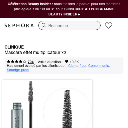
Célébration Beauty Insider :
nous mettons le paquet pour nos membres
privilégié(e)s du 1er au 31 août.
S’INSCRIRE AU PROGRAMME
BEAUTY INSIDER ▸
Recherche
CLINIQUE
Mascara effet multiplicateur x2
|
|
Ask a question
704
10.8K
Hautement évalué par les clients pour :
Clump-free
,  
Compliments
,  
Smudge-proof