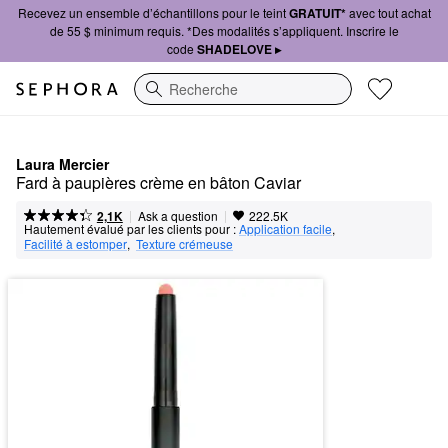
Recevez un ensemble d’échantillons pour le teint
GRATUIT*
avec tout achat
de 55 $ minimum requis. *Des modalités s’appliquent. Inscrire le
code
SHADELOVE ▸
Recherche
Laura Mercier
Fard à paupières crème en bâton Caviar
|
|
Ask a question
2,1K
222.5K
Hautement évalué par les clients pour :
Application facile
,  
Facilité à estomper
,  
Texture crémeuse