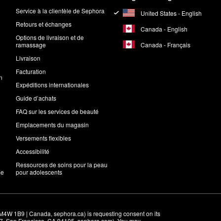
Service à la clientèle de Sephora
United States - English
Retours et échanges
Canada - English
Options de livraison et de
Canada - Français
ramassage
Livraison
Facturation
n
Expéditions internationales
Guide d’achats
FAQ sur les services de beauté
Emplacements du magasin
Versements flexibles
Accessibilité
Ressources de soins pour la peau
me
pour adolescents
M4W 1B9 | Canada, sephora.ca) is requesting consent on its 
r 7, San Francisco, CA 94105, sephora.com). You may 