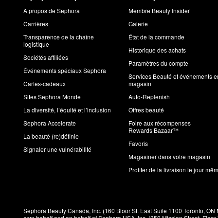
À propos de Sephora
Membre Beauty Insider
Carrières
Galerie
Transparence de la chaîne
État de la commande
logistique
Historique des achats
Sociétés affiliées
Paramètres du compte
Événements spéciaux Sephora
Services Beauté et événements e
Cartes-cadeaux
magasin
Sites Sephora Monde
Auto-Replenish
La diversité, l’équité et l’inclusion
Offres beauté
Sephora Accelerate
Foire aux récompenses
Rewards Bazaar™
La beauté (re)définie
Favoris
Signaler une vulnérabilité
Magasiner dans votre magasin
Profiter de la livraison le jour mê
Sephora Beauty Canada, Inc. (160 Bloor St. East Suite 1100 Toronto, ON 
own behalf and on behalf of Sephora USA, Inc. (350 Mission Street, Floo