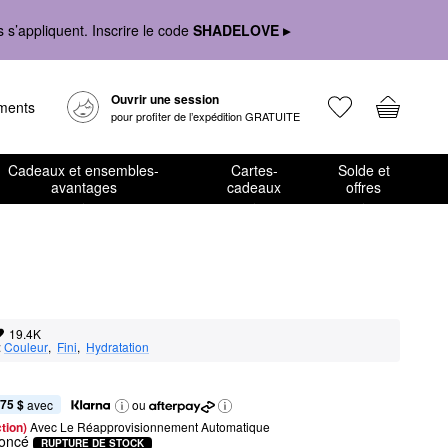
s’appliquent. Inscrire le code
SHADELOVE ▸
Ouvrir une session
ements
pour profiter de l’expédition GRATUITE
Cadeaux et ensembles-
Cartes-
Solde et
avantages
cadeaux
offres
19.4K
:
Couleur
,  
Fini
,  
Hydratation
,75 $
 avec
ou
tion) 
Avec Le Réapprovisionnement Automatique
foncé
RUPTURE DE STOCK