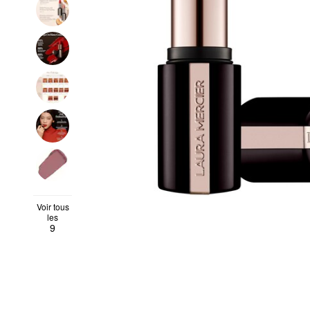
Voir tous
les
9