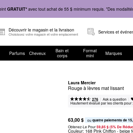
eint
GRATUIT*
avec tout achat de 55 $ minimum requis. *Des modalités 
Découvrir le magasin et la livraison
Services et évén
Choisissez votre magasin et votre emplacement
Bain et
Format
Parfums
Cheveux
Marques
corps
mini
Laura Mercier
Rouge à lèvres mat lissant
|
|
Ask a question
276
Hautement évalué par les clients pour 
63,00 $
quatre paiements de 15
ou 
Obtenez-Le Pour
59,85 $ (5% De Réduc
Couleur:
168 Pink Chiffon
- beige 