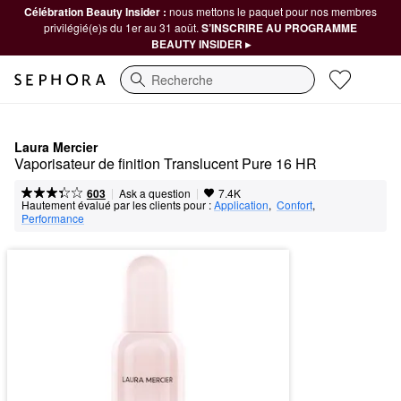
Célébration Beauty Insider :
nous mettons le paquet pour nos membres
privilégié(e)s du 1er au 31 août.
S’INSCRIRE AU PROGRAMME
BEAUTY INSIDER ▸
Recherche
Laura Mercier
Vaporisateur de finition Translucent Pure 16 HR
|
|
Ask a question
603
7.4K
Hautement évalué par les clients pour :
Application
,  
Confort
,  
Performance