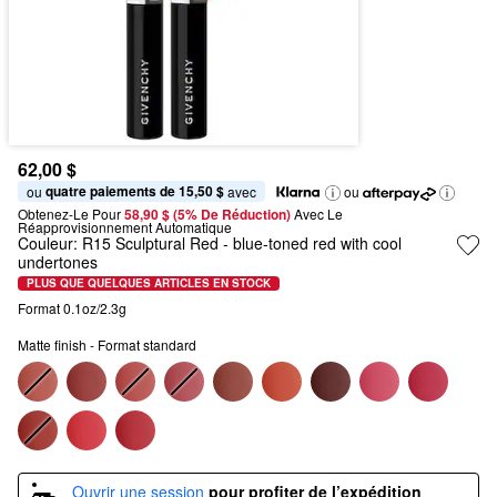
62,00 $
quatre paiements de 15,50 $
ou 
 avec
ou
Obtenez-Le Pour
58,90 $ (5% De Réduction) 
Avec Le 
Réapprovisionnement Automatique
Couleur:
R15 Sculptural Red
- blue-toned red with cool
undertones
PLUS QUE QUELQUES ARTICLES EN STOCK
Format 0.1oz/2.3g
Matte finish - Format standard
Ouvrir une session
pour profiter de l’expédition 