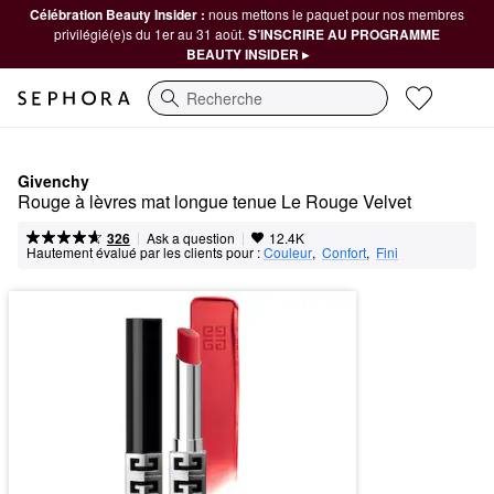
Célébration Beauty Insider :
nous mettons le paquet pour nos membres
privilégié(e)s du 1er au 31 août.
S’INSCRIRE AU PROGRAMME
BEAUTY INSIDER ▸
Recherche
Givenchy
Rouge à lèvres mat longue tenue Le Rouge Velvet
|
|
Ask a question
326
12.4K
Hautement évalué par les clients pour :
Couleur
,  
Confort
,  
Fini