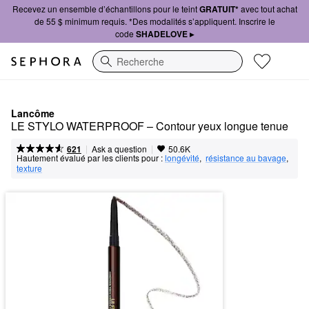
Recevez un ensemble d’échantillons pour le teint
GRATUIT*
avec tout achat
de 55 $ minimum requis. *Des modalités s’appliquent. Inscrire le
code
SHADELOVE ▸
Recherche
Lancôme
LE STYLO WATERPROOF – Contour yeux longue tenue
|
|
Ask a question
621
50.6K
Hautement évalué par les clients pour :
longévité
,  
résistance au bavage
,  
texture