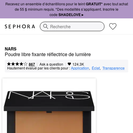
Recevez un ensemble d’échantillons pour le teint
GRATUIT*
avec tout achat
de 55 $ minimum requis. *Des modalités s’appliquent. Inscrire le
code
SHADELOVE ▸
Recherche
NARS
Poudre libre fixante réflectrice de lumière
|
|
Ask a question
867
124.3K
Hautement évalué par les clients pour :
Application
,  
Éclat
,  
Transparence