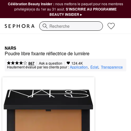
Célébration Beauty Insider :
nous mettons le paquet pour nos membres
privilégié(e)s du 1er au 31 août.
S’INSCRIRE AU PROGRAMME
BEAUTY INSIDER ▸
Recherche
NARS
Poudre libre fixante réflectrice de lumière
|
|
Ask a question
867
124.4K
Hautement évalué par les clients pour :
Application
,  
Éclat
,  
Transparence