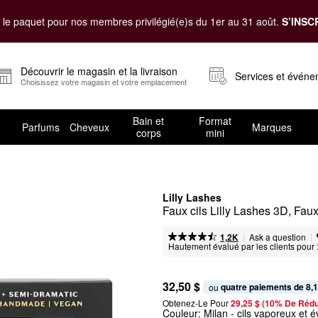
le paquet pour nos membres privilégié(e)s du 1er au 31 août.
S’INSC
Découvrir le magasin et la livraison
Services et évén
Choisissez votre magasin et votre emplacement
Bain et
Format
Parfums
Cheveux
Marques
corps
mini
Lilly Lashes
Faux cils Lilly Lashes 3D, Fau
|
|
Ask a question
1,2K
Hautement évalué par les clients pour 
32,50 $
quatre paiements de 8,1
ou 
Obtenez-Le Pour
29,25 $ (10% De Rédu
Couleur:
Milan
- cils vaporeux et é