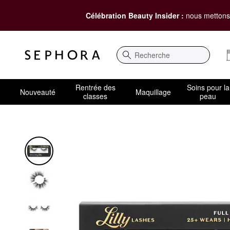
Célébration Beauty Insider :
nous mettons 
Recherche
Rentrée des
Soins pour la
Nouveauté
Maquillage
classes
peau