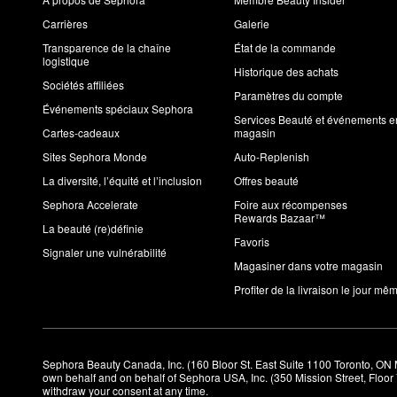
Carrières
Galerie
Transparence de la chaîne
État de la commande
logistique
Historique des achats
Sociétés affiliées
Paramètres du compte
Événements spéciaux Sephora
Services Beauté et événements e
Cartes-cadeaux
magasin
Sites Sephora Monde
Auto-Replenish
La diversité, l’équité et l’inclusion
Offres beauté
Sephora Accelerate
Foire aux récompenses
Rewards Bazaar™
La beauté (re)définie
Favoris
Signaler une vulnérabilité
Magasiner dans votre magasin
Profiter de la livraison le jour mê
Sephora Beauty Canada, Inc. (160 Bloor St. East Suite 1100 Toronto, ON 
own behalf and on behalf of Sephora USA, Inc. (350 Mission Street, Floo
withdraw your consent at any time.