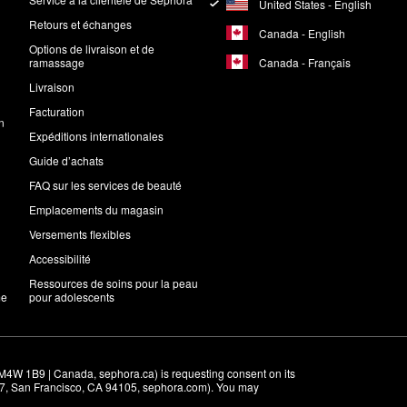
United States - English
Retours et échanges
Canada - English
Options de livraison et de
Canada - Français
ramassage
Livraison
Facturation
n
Expéditions internationales
Guide d’achats
FAQ sur les services de beauté
Emplacements du magasin
Versements flexibles
Accessibilité
Ressources de soins pour la peau
me
pour adolescents
M4W 1B9 | Canada, sephora.ca) is requesting consent on its 
r 7, San Francisco, CA 94105, sephora.com). You may 