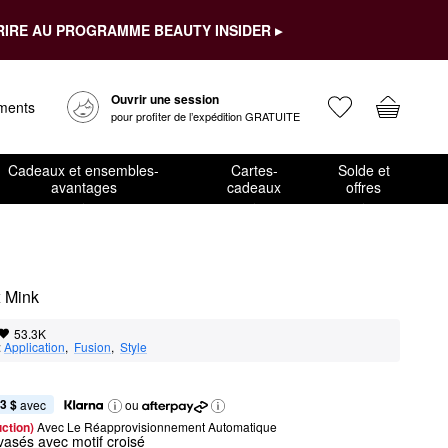
RIRE AU PROGRAMME BEAUTY INSIDER ▸
Ouvrir une session
ements
pour profiter de l’expédition GRATUITE
Cadeaux et ensembles-
Cartes-
Solde et
avantages
cadeaux
offres
x Mink
53.3K
:
Application
,  
Fusion
,  
Style
3 $
 avec
ou
ction) 
Avec Le Réapprovisionnement Automatique
vasés avec motif croisé