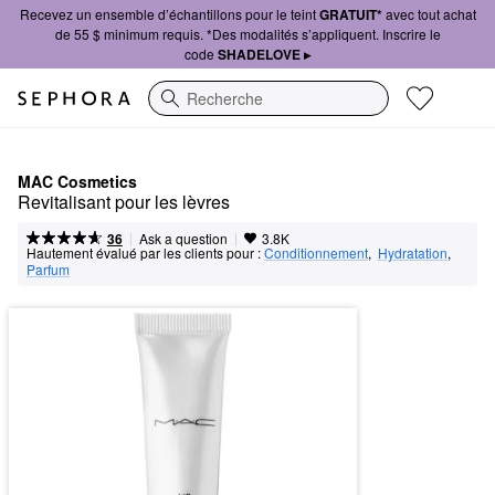
Recevez un ensemble d’échantillons pour le teint
GRATUIT*
avec tout achat
de 55 $ minimum requis. *Des modalités s’appliquent. Inscrire le
code
SHADELOVE ▸
Recherche
MAC Cosmetics
Revitalisant pour les lèvres
|
|
Ask a question
36
3.8K
Hautement évalué par les clients pour :
Conditionnement
,  
Hydratation
,  
Parfum