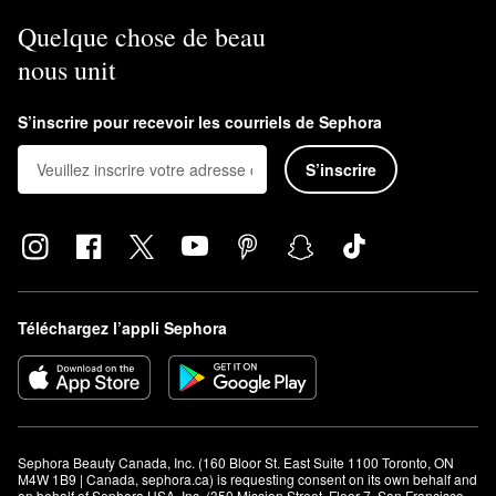
Quelque chose de beau
nous unit
S’inscrire pour recevoir les courriels de Sephora
S’inscrire
Téléchargez l’appli Sephora
Sephora Beauty Canada, Inc. (160 Bloor St. East Suite 1100 Toronto, ON 
M4W 1B9 | Canada, sephora.ca) is requesting consent on its own behalf and 
on behalf of Sephora USA, Inc. (350 Mission Street, Floor 7, San Francisco, 