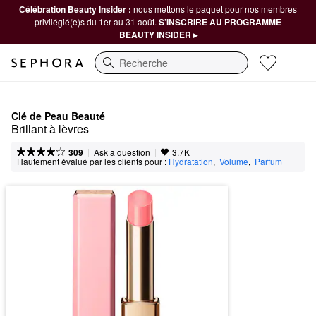
Célébration Beauty Insider :
nous mettons le paquet pour nos membres
privilégié(e)s du 1er au 31 août.
S’INSCRIRE AU PROGRAMME
BEAUTY INSIDER ▸
Recherche
Clé de Peau Beauté
Brillant à lèvres
|
|
Ask a question
309
3.7K
Hautement évalué par les clients pour :
Hydratation
,  
Volume
,  
Parfum